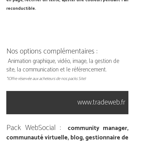
en page, rectifier un texte, ajuster une couleur) pendant 1 an
reconductible.
Nos options complémentaires :
Animation graphique, vidéo, i
mage
, la gestion de
site, la communication et le r
éférencement.
*(Offre réservée aux acheteurs de nos packs Site)
www.tradeweb.fr
Pack WebSocial :
community manager,
communauté virtuelle, blog, gestionnaire de