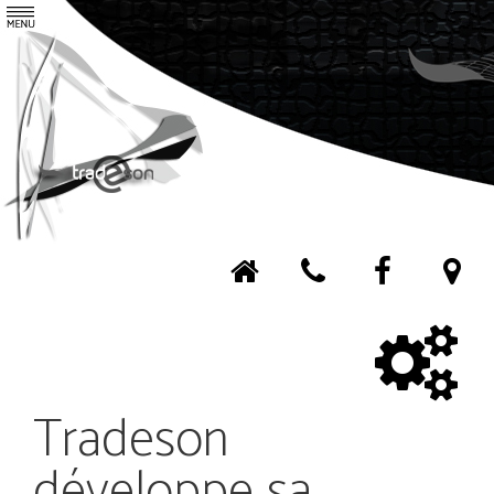
Tradeson
Agence
Contact
Nos services
Nos réalisations
Tradeson
développe sa