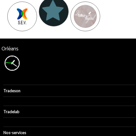
Orléans
Tradeson
Tradeson
Tradelab
Agence
Nous ont fait confiance
Contact
Tendances
eMotion
Nos-services
Nos services