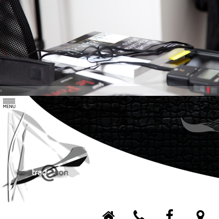
‹
Tradeson
Agence
Contact
Nos services
Nos réalisations