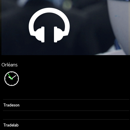
Orléans
Tradeson
Tradeson
Tradelab
Agence